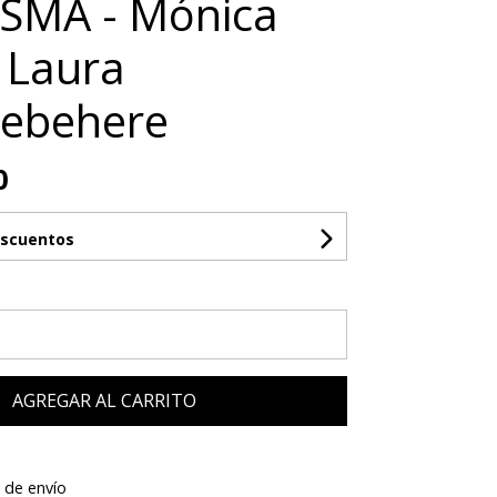
SMA - Mónica
 Laura
rebehere
0
escuentos
AGREGAR AL CARRITO
 de envío