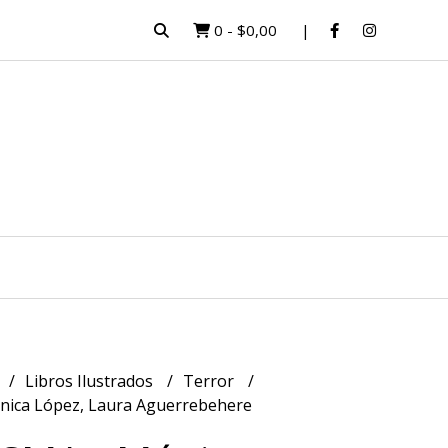
0
-
$0,00
Libros Ilustrados
Terror
ica López, Laura Aguerrebehere