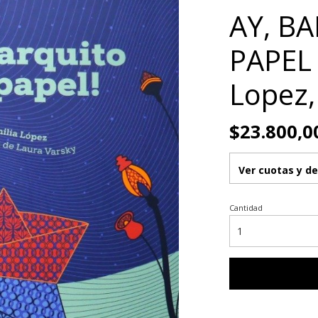
AY, B
PAPEL 
Lopez,
$23.800,0
Ver cuotas y d
Cantidad