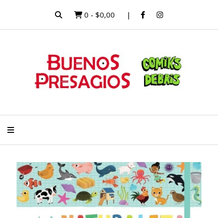
0
-
$0,00