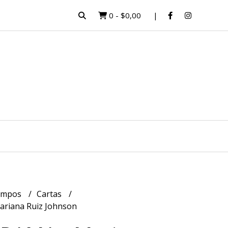
0
-
$0,00
empos
Cartas
riana Ruiz Johnson