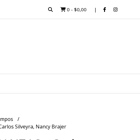
0
-
$0,00
empos
rlos Silveyra, Nancy Brajer