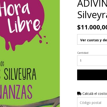
ADIVIN
Silvey
$11.000,0
Ver cuotas y d
Cantidad
Calculá el costo