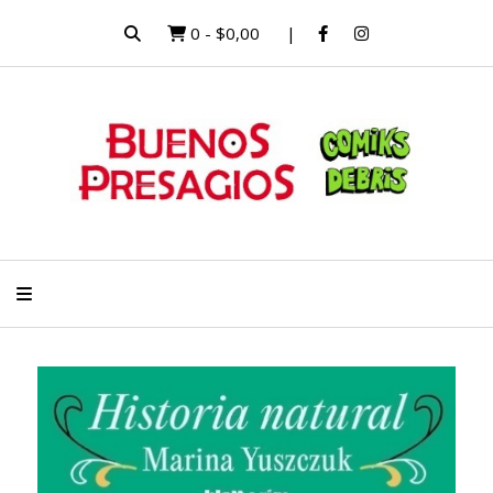
0
-
$0,00