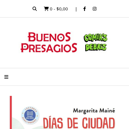
0
-
$0,00