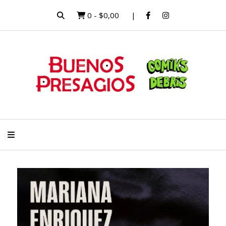
0
-
$0,00