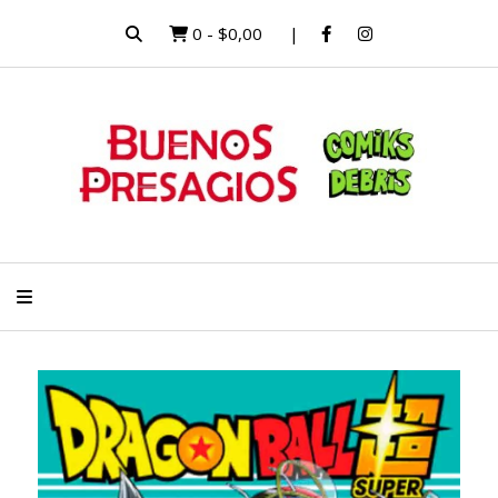
0
-
$0,00