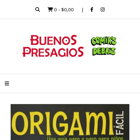
0
-
$0,00