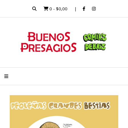
0
-
$0,00