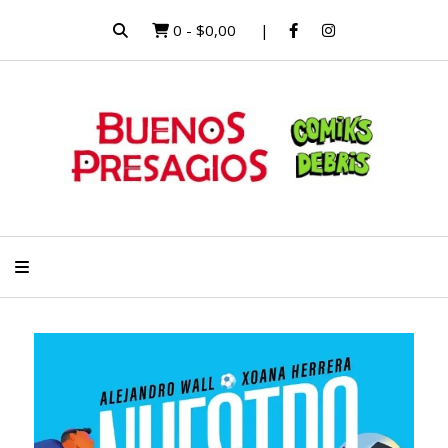
0
-
$0,00