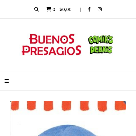
0
-
$0,00