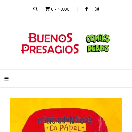
0
-
$0,00