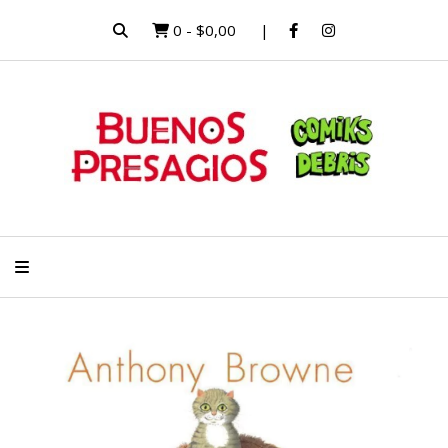
0
-
$0,00