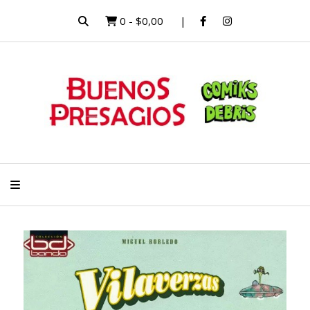
0
-
$0,00