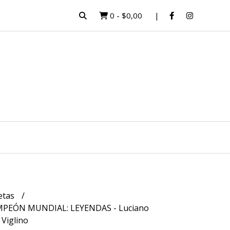
0
-
$0,00
etas
MPEÓN MUNDIAL: LEYENDAS - Luciano
 Viglino