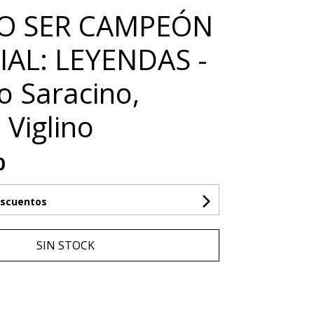
O SER CAMPEÓN
AL: LEYENDAS -
o Saracino,
 Viglino
0
escuentos
SIN STOCK