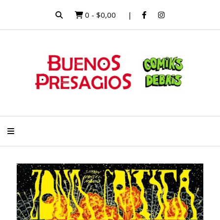
0
-
$0,00