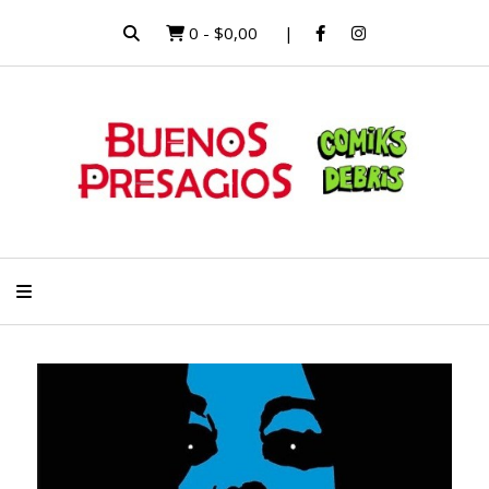
0
-
$0,00