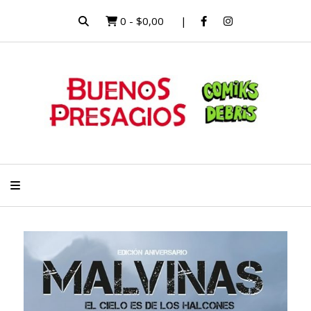
0
-
$0,00