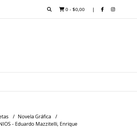
0
-
$0,00
etas
Novela Gráfica
OS - Eduardo Mazzitelli, Enrique