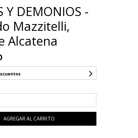
S Y DEMONIOS -
o Mazzitelli,
e Alcatena
0
escuentos
AGREGAR AL CARRITO