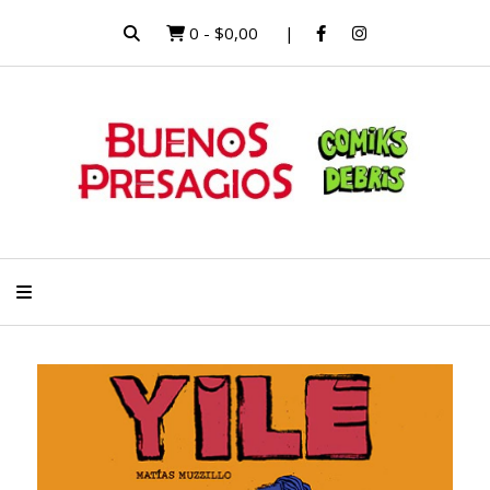
0
-
$0,00