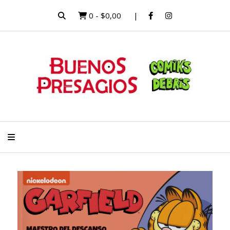
0
-
$0,00