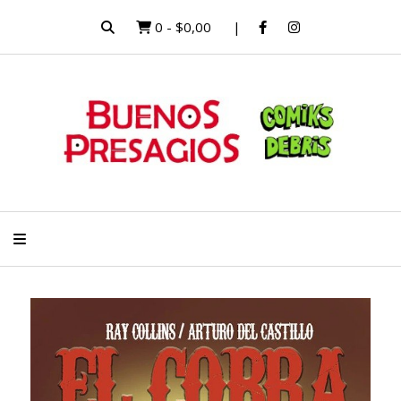
0
-
$0,00