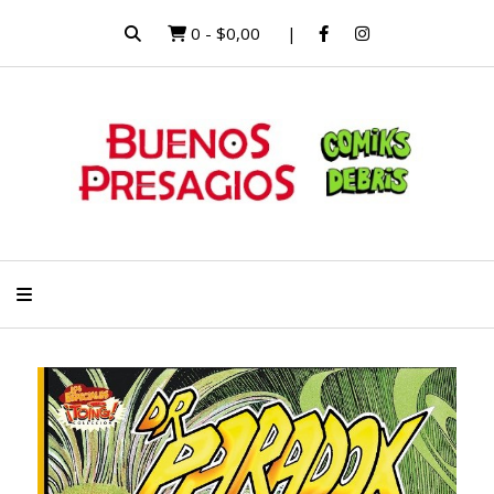
0
-
$0,00