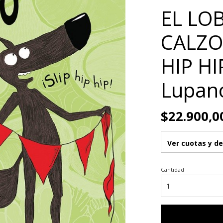
EL LO
CALZON
HIP HIP
Lupano
$22.900,0
Ver cuotas y d
Cantidad