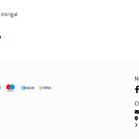
intriga!
a
N
C