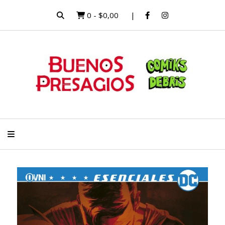
0
-
$0,00