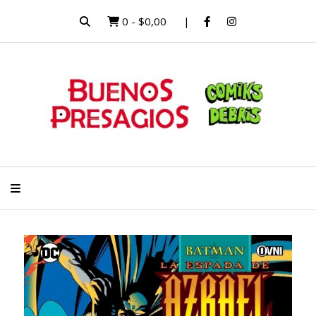
0
-
$0,00