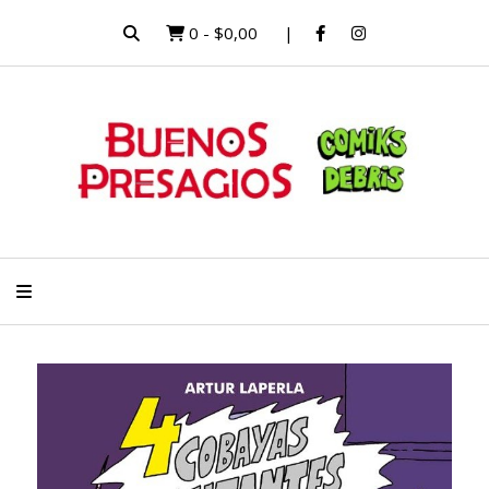
0
-
$0,00