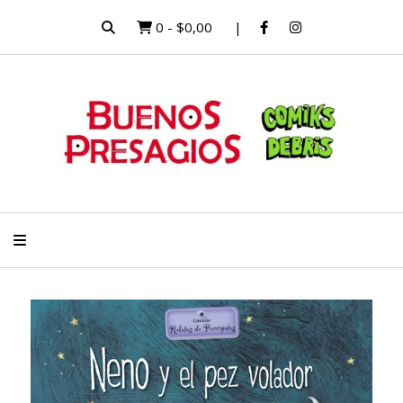
0
-
$0,00