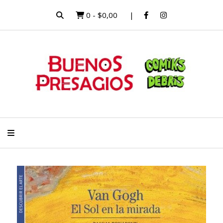
0
-
$0,00